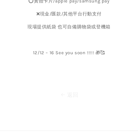
⭕️實體卡片/apple pay/samsung pay
❌現金/匯款/其他平台行動支付
現場提供紙袋 也可自備購物袋或登機箱
12/12 – 16 See you soon !!!!! 🎁🥰
返回