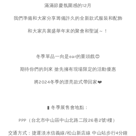
滿滿節慶氛圍感的12月
我們準備和大家分享籌備許久的全新款式服裝和配飾
和大家共襄盛舉年末的聚會和聖誕～！
冬季單品一向是ear的重頭戲😍
期待你們的到來 搶先擁有現場限定的活動優惠
將2024冬季的漂亮款式帶回家❤️
▮ 冬季展售會地點：
PPP（台北市中山區中山北路二段26巷2號1樓）
交通方式：捷運淡水信義線/松山新店線 中山站步行4分鐘