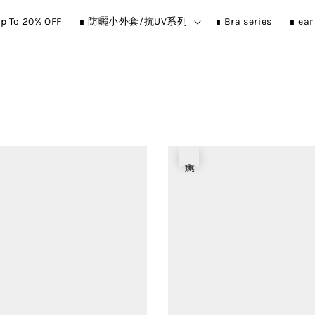
p To 20% OFF
∎ 防曬小外套/抗UV系列
∎ Bra series
∎ ea
優惠