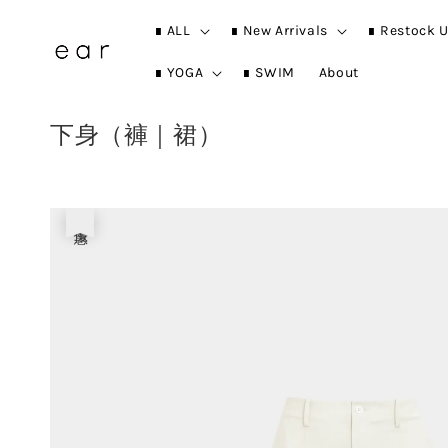
∎ ALL
∎ New Arrivals
∎ Restock U
∎ YOGA
∎ SWIM
About
下身（褲｜裙）
優惠