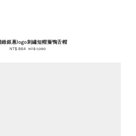
緻銀蔥logo刺繡短帽簷鴨舌帽
Sale
NT$ 864
Regular
NT$ 1,080
price
price