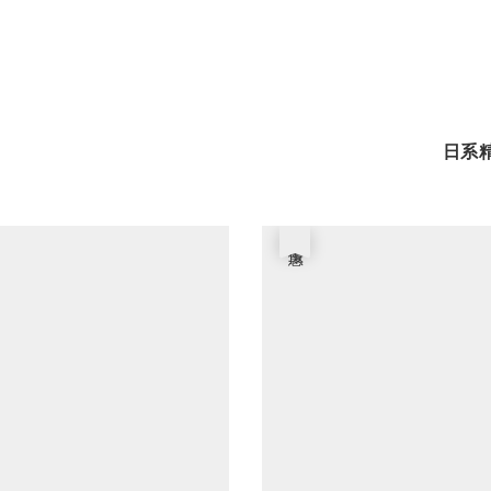
日系精
優惠