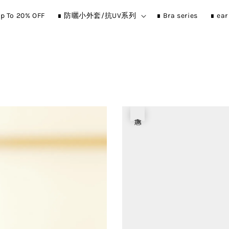
p To 20% OFF
∎ 防曬小外套/抗UV系列
∎ Bra series
∎ ea
優惠