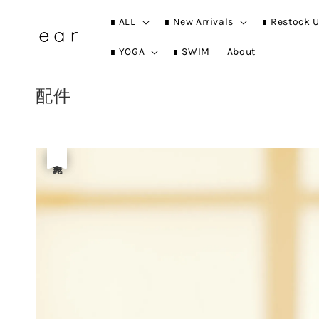
∎ ALL
∎ New Arrivals
∎ Restock U
∎ YOGA
∎ SWIM
About
配件
優惠
售完