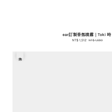
ear訂製香氛噴霧｜Toki 時
Sale
NT$ 1,512
Regular
NT$ 1,680
price
price
優惠