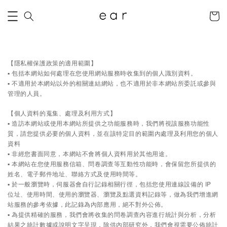
【隱私權保護政策的適用範圍】
▪ 包括本網站如何處理在您使用網站服務時收集到的個人識別資料。
▪ 不適用於本網站以外的相關連結網站，也不適用於非本網站所委託或參與
管理的人員。
【個人資料的蒐集、處理及利用方式】
▪ 造訪本網站或使用本網站所提供之功能服務時，我們將視該服務功能性
質，請您提供必要的個人資料，並在該特定目的範圍內處理及利用您的個人
資料
▪ 非經您書面同意，本網站不會將個人資料用於其他用途。
▪ 本網站在您使用服務信箱、問卷調查等互動性功能時，會保留您所提供的
姓名、電子郵件地址、聯絡方式及使用時間等。
▪ 於一般瀏覽時，伺服器會自行記錄相關行徑，包括您使用連線設備的 IP
位址、使用時間、使用的瀏覽器、瀏覽及點選資料記錄等，做為我們增進網
站服務的參考依據，此記錄為內部應用，絕不對外公佈。
▪ 為提供精確的服務，我們會將收集的問卷調查內容進行統計與分析，分析
結果之統計數據或說明文字呈現，除供內部研究外，我們會視需要公佈統計