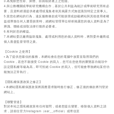
3.為免除您生命、身體、自由或財產上之危險。
4.與公務機關或學術研究機構合作，基於公共利益為統計或學術研究而有必
要，且資料經過提供者處理或蒐集者依其揭露方式無從識別特定之當事人。
5.當您在網站的行為，違反服務條款或可能損害或妨礙網站與其他使用者權
益或導致任何人遭受損害時，經網站管理單位研析揭露您的個人資料是為了
辨識、聯絡或採取法律行動所必要者。
6.有利於您的權益。
7.本網站委託廠商協助蒐集、處理或利用您的個人資料時，將對委外廠商或
個人善盡監督管理之責。
【Cookie 之使用】
▪ 為了提供您最佳的服務，本網站會在您的電腦中放置並取用我們的
Cookie，若您不願接受 Cookie 的寫入，您可在您使用的瀏覽器功能項中
設定隱私權等級為高，即可拒絕 Cookie 的寫入，但可能會導致網站某些功
能無法正常執行 。
【隱私權保護政策之修正】
▪ 本網站隱私權保護政策將因應需求隨時進行修正，修正後的條款將刊登於
網站上。
【聯繫管道】
對於本站之隱私權政策有任何疑問，或者想提出變更、移除個人資料之請
Instagram
ear__official
求，請前往官方
（
）或寄信至