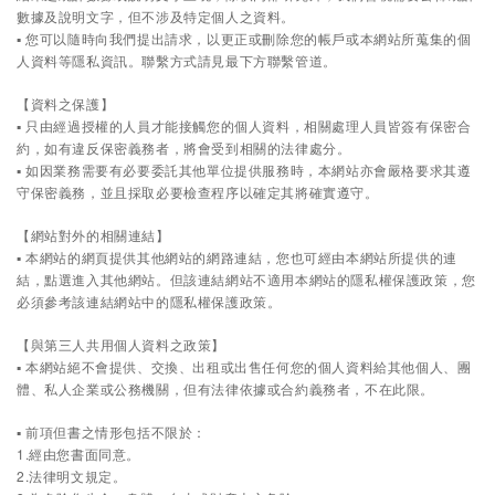
數據及說明文字，但不涉及特定個人之資料。
▪ 您可以隨時向我們提出請求，以更正或刪除您的帳戶或本網站所蒐集的個
人資料等隱私資訊。聯繫方式請見最下方聯繫管道。
【資料之保護】
▪ 只由經過授權的人員才能接觸您的個人資料，相關處理人員皆簽有保密合
約，如有違反保密義務者，將會受到相關的法律處分。
▪ 如因業務需要有必要委託其他單位提供服務時，本網站亦會嚴格要求其遵
守保密義務，並且採取必要檢查程序以確定其將確實遵守。
【網站對外的相關連結】
▪ 本網站的網頁提供其他網站的網路連結，您也可經由本網站所提供的連
結，點選進入其他網站。但該連結網站不適用本網站的隱私權保護政策，您
必須參考該連結網站中的隱私權保護政策。
【與第三人共用個人資料之政策】
▪ 本網站絕不會提供、交換、出租或出售任何您的個人資料給其他個人、團
體、私人企業或公務機關，但有法律依據或合約義務者，不在此限。
▪ 前項但書之情形包括不限於：
1.經由您書面同意。
2.法律明文規定。