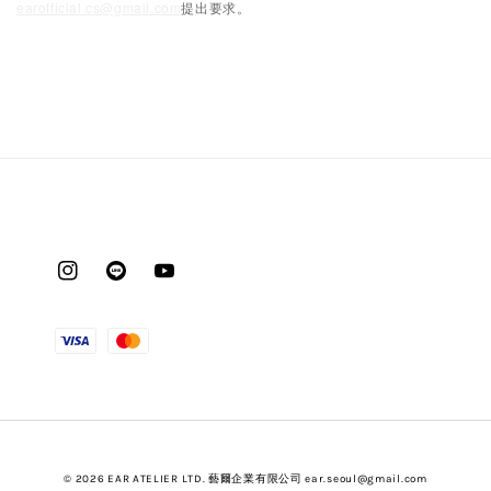
earofficial.cs@gmail.com
提出要求。
© 2026 EAR ATELIER LTD. 藝爾企業有限公司 ear.seoul@gmail.com