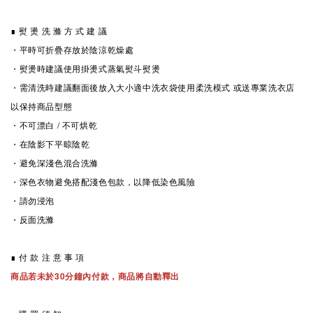
∎ 熨 燙 洗 滌 方 式 建 議
・平時可折疊存放於陰涼乾燥處
・熨燙時建議使用掛燙式蒸氣熨斗熨燙
・
需清洗時
建議翻面後放入大小適中洗衣袋使用柔洗模式 或送專業洗衣店
以保持商品型態
・不可漂白 / 不可烘乾
・在陰影下平晾陰乾
・避免深淺色混合洗滌
・深色衣物避免搭配淺色包款，以降低染色風險
・請勿浸泡
・反面洗滌
∎ 付 款 注 意 事 項
商品若未於30分鐘內付款，商品將自動釋出