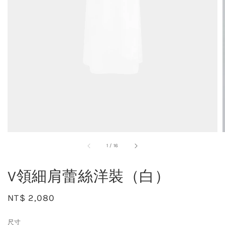
1
/
16
V領細肩蕾絲洋裝（白）
Regular
NT$ 2,080
price
尺寸