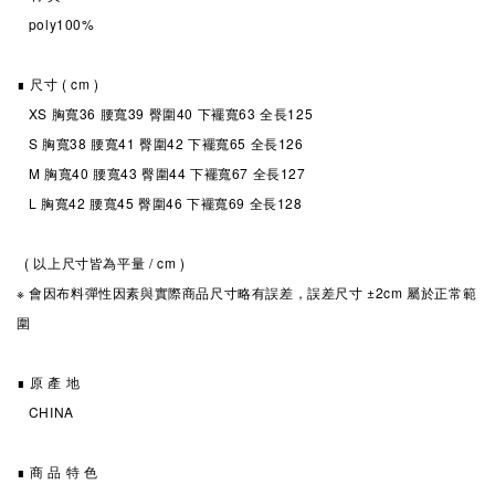
poly100%
∎ 尺寸 ( cm )
XS 胸寬36 腰寬39 臀圍40 下襬寬63 全長125
S
胸寬38 腰寬41
臀圍42
下襬寬65 全長126
M
胸寬40 腰寬43
臀圍44
下襬寬67 全長127
L
胸寬42 腰寬45
臀圍46
下襬寬69 全長128
( 以上尺寸皆為平量 / cm )
※ 會因布料彈性因素與實際商品尺寸略有誤差，誤差尺寸 ±2cm 屬於正常範
圍
∎ 原 產 地
CHINA
∎ 商 品 特 色