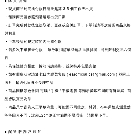
∎ 購 買 須 知
・現貨商品於完成付款日隔天起算 3-5
個工作天出貨
・預購商品請參照預購選項出貨日期
・訂單完成付款後無法取消、更改或合併訂單，下單前請再次確認商品規格
與數量
・下單後請於規定時間內完成付款
・若多次下單後未付款 、無故取消訂單或無故退換貨者 , 將被限制交易六個
月
・為保護雙方權益，拆箱時請錄影，並保持外包裝完整
・如有瑕疵狀況請於七日內聯繫客服 ( earofficial.cs@gmail.com ) 並附上
照片 , 超過七日將不受理申請
・商品圖檔顏色會因 電腦 / 手機 / 平板電腦 等顯示螢幕不同而有所差異 , 商
品皆以實品為準
・商品尺寸皆為人工平放測量，可能因不同批次、材質、布料彈性或測量點
等等因素不同，誤差±2cm為正常範圍不屬瑕疵，請斟酌下單。
∎ 配 送 服 務 及 通 知