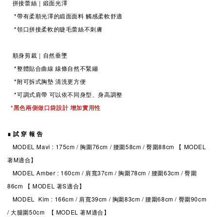
拼接蕾絲
｜緞面光澤
*帶有柔順光澤的緞面面料 觸感柔軟舒適
*領口拼接柔軟的睫毛蕾絲不刺膚
順身剪裁
｜自然垂墜
*整體貼合曲線 線條自然不緊繃
*附可拆式胸墊 清洗更方便
*可調式肩帶 可以依不同身型、身高調整
*黑
色兩側做口袋設計 增加實用性
∎ 試 穿 報 告
MODEL Mavi : 175cm / 胸圍76cm / 腰圍58cm / 臀圍88cm 【 MODEL
著M適合】
MODEL Amber : 160cm / 肩寬37cm / 胸圍78cm / 腰圍63cm / 臀圍
86cm 【 MODEL 著S適合】
MODEL Kim : 166cm / 肩寬39cm / 胸圍83cm / 腰圍68cm / 臀圍90cm
/ 大腿圍50cm 【 MODEL 著M適合】