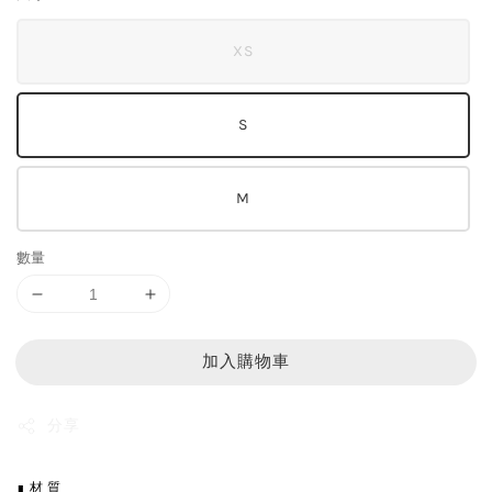
XS
S
M
數量
加入購物車
分享
∎ 材 質