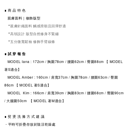
∎ 商 品 特 色
親膚面料
｜修飾版型
*
親膚針織面料 觸感滑順且回彈舒適
*
高領設計 版型自然修身不緊繃
*
五分微寬鬆袖 修飾手臂線條
∎ 試 穿 報 告
MODEL Iana : 172cm / 胸圍78cm / 腰圍62cm / 臀圍88cm 【 MODEL
著S適合】
MODEL Amber : 160cm / 肩寬37cm / 胸圍78cm / 腰圍63cm / 臀圍
86cm 【 MODEL 著S適合】
MODEL Kim : 166cm / 肩寬39cm / 胸圍83cm / 腰圍68cm / 臀圍90cm
/ 大腿圍50cm 【 MODEL 著M適合】
∎ 熨 燙 洗 滌 方 式 建 議
・平時可折疊存放於陰涼乾燥處