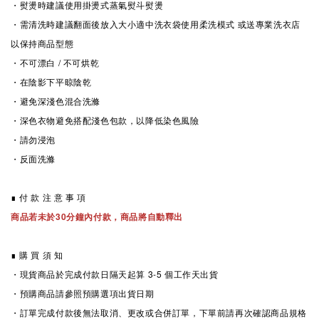
・熨燙時建議使用掛燙式蒸氣熨斗熨燙
・
需清洗時
建議翻面後放入大小適中洗衣袋使用柔洗模式 或送專業洗衣店
以保持商品型態
・不可漂白 / 不可烘乾
・在陰影下平晾陰乾
・避免深淺色混合洗滌
・深色衣物避免搭配淺色包款，以降低染色風險
・請勿浸泡
・反面洗滌
∎ 付 款 注 意 事 項
商品若未於30分鐘內付款，商品將自動釋出
∎ 購 買 須 知
・現貨商品於完成付款日隔天起算 3-5
個工作天出貨
・預購商品請參照預購選項出貨日期
・訂單完成付款後無法取消、更改或合併訂單，下單前請再次確認商品規格