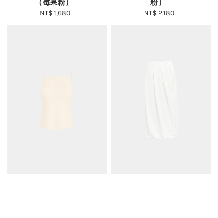
（莓果粉）
粉）
NT$ 1,680
Regular
NT$ 2,180
Regular
price
price