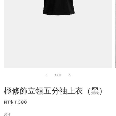
1
/
11
極修飾立領五分袖上衣（黑）
Regular
NT$ 1,380
price
尺寸