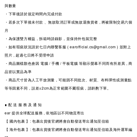
與數量
・下單後請於規定時間內完成付款
・若多次下單後未付款 、無故取消訂單或無故退換貨者 , 將被限制交易六個
月
・為保護雙方權益，拆箱時請錄影，並保持外包裝完整
・如有瑕疵狀況請於七日內聯繫客服 ( earofficial.cs@gmail.com ) 並附上
照片 , 超過七日將不受理申請
・商品圖檔顏色會因 電腦 / 手機 / 平板電腦 等顯示螢幕不同而有所差異 , 商
品皆以實品為準
・商品尺寸皆為人工平放測量，可能因不同批次、材質、布料彈性或測量點
等等因素不同，誤差±2cm為正常範圍不屬瑕疵，請斟酌下單。
∎ 配 送 服 務 及 通 知
ear 提供全球配送服務 , 依地區以不同物流寄出
【 國內包裹 】: 包裹出貨後官網將會自動發送寄出通知至信箱
【 海外包裹 】: 包裹出貨後官網將會自動發送寄出通知至信箱及海外運單編