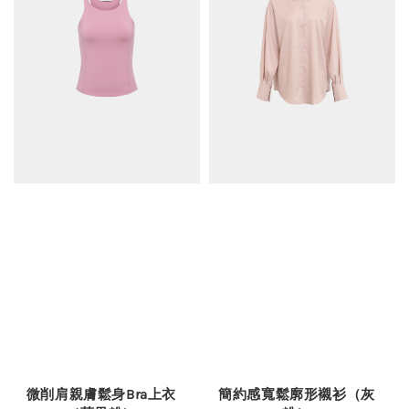
微削肩親膚鬆身Bra上衣
簡約感寬鬆廓形襯衫（灰