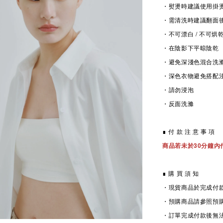
・熨燙時建議使用掛
・
需清洗時
建議翻面
・不可漂白 / 不可烘
・在陰影下平晾陰乾
・避免深淺色混合洗
・深色衣物避免搭配
・請勿浸泡
・反面洗滌
∎ 付 款 注 意 事 項
商品若未於30分鐘內
∎ 購 買 須 知
・現貨商品於完成付款
・預購商品請參照預
・訂單完成付款後無