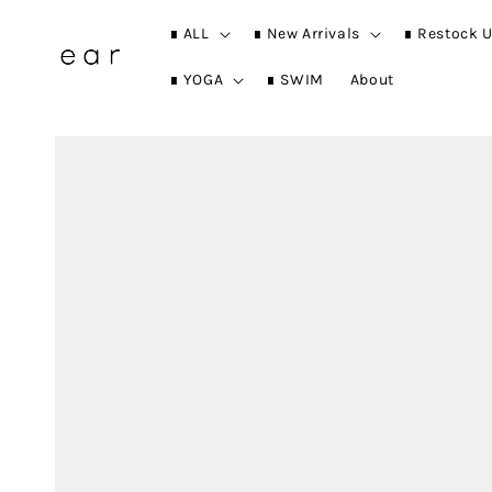
∎ ALL
∎ New Arrivals
∎ Restock U
∎ YOGA
∎ SWIM
About