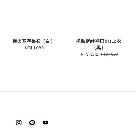
極柔花苞長裙（白）
抓皺網紗平口bra上衣
（黑）
NT$ 1,980
Regular
price
Sale
NT$ 1,512
Regular
NT$ 1,680
price
price