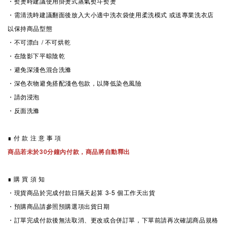
・熨燙時建議使用掛燙式蒸氣熨斗熨燙
・
需清洗時
建議翻面後放入大小適中洗衣袋使用柔洗模式 或送專業洗衣店
以保持商品型態
・不可漂白 / 不可烘乾
・在陰影下平晾陰乾
・避免深淺色混合洗滌
・深色衣物避免搭配淺色包款，以降低染色風險
・請勿浸泡
・反面洗滌
∎ 付 款 注 意 事 項
商品若未於30分鐘內付款，商品將自動釋出
∎ 購 買 須 知
・現貨商品於完成付款日隔天起算 3-5
個工作天出貨
・預購商品請參照預購選項出貨日期
・訂單完成付款後無法取消、更改或合併訂單，下單前請再次確認商品規格