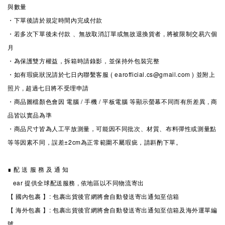
與數量
・下單後請於規定時間內完成付款
・若多次下單後未付款 、無故取消訂單或無故退換貨者 , 將被限制交易六個
月
・為保護雙方權益，拆箱時請錄影，並保持外包裝完整
・如有瑕疵狀況請於七日內聯繫客服 ( earofficial.cs@gmail.com ) 並附上
照片 , 超過七日將不受理申請
・商品圖檔顏色會因 電腦 / 手機 / 平板電腦 等顯示螢幕不同而有所差異 , 商
品皆以實品為準
・商品尺寸皆為人工平放測量，可能因不同批次、材質、布料彈性或測量點
等等因素不同，誤差±2cm為正常範圍不屬瑕疵，請斟酌下單。
∎ 配 送 服 務 及 通 知
ear 提供全球配送服務 , 依地區以不同物流寄出
【 國內包裹 】: 包裹出貨後官網將會自動發送寄出通知至信箱
【 海外包裹 】: 包裹出貨後官網將會自動發送寄出通知至信箱及海外運單編
號