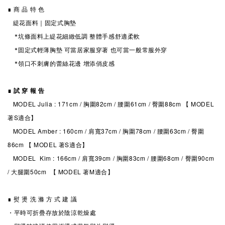
∎ 商 品 特 色
緹花
面料｜固定式
胸墊
*
坑條
面料上緹花細緻低調 整體手感舒適柔軟
*固定式
輕薄胸墊
可當居家服穿著 也可
當一般常服外穿
*領口不刺膚的蕾絲花邊 增添俏皮感
∎ 試 穿 報 告
MODEL Julia : 171cm / 胸圍82cm / 腰圍61cm / 臀圍88cm 【 MODEL
著S適合】
MODEL Amber : 160cm / 肩寬37cm / 胸圍78cm / 腰圍63cm / 臀圍
86cm 【 MODEL 著S適合】
MODEL Kim : 166cm / 肩寬39cm / 胸圍83cm / 腰圍68cm / 臀圍90cm
/ 大腿圍50cm 【 MODEL 著M適合】
∎ 熨 燙 洗 滌 方 式 建 議
・平時可折疊存放於陰涼乾燥處