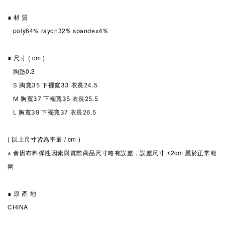
∎ 材 質
poly64% rayon32
% spandex4%
∎ 尺寸 ( cm )
胸墊0.3
S 胸寬35 下襬寬33 衣長24.5
M
胸寬37 下襬寬35 衣長25.5
L
胸寬39 下襬寬37 衣長26.5
( 以上尺寸皆為平量 / cm )
※ 會因布料彈性因素與實際商品尺寸略有誤差，誤差尺寸 ±2cm 屬於正常範
圍
∎ 原 產 地
CHINA