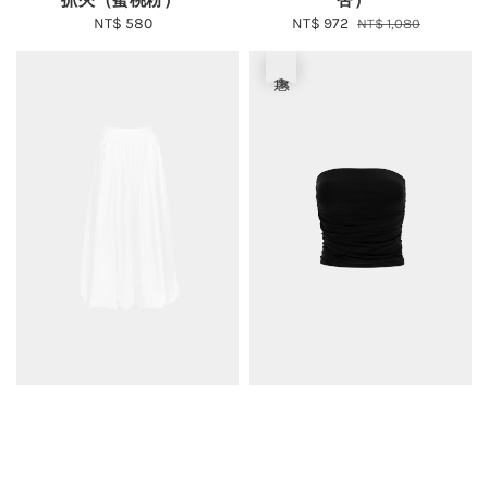
抓夾（蜜桃粉）
杏）
NT$ 580
Regular
Sale
NT$ 972
Regular
NT$ 1,080
price
price
price
優惠