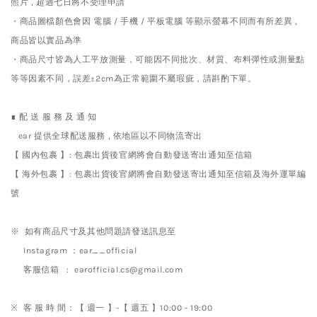
照片 , 超過七日將不受理申請
・商品圖檔顏色會因 電腦 / 手機 / 平板電腦 等顯示螢幕不同而有所差異 ,
商品皆以實品為準
・商品尺寸皆為人工平放測量，可能因不同批次、材質、布料彈性或測量點
等等因素不同，誤差±2cm為正常範圍不屬瑕疵，請斟酌下單。
∎ 配 送 服 務 及 通 知
ear 提供全球配送服務 , 依地區以不同物流寄出
【 國內包裹 】: 包裹出貨後官網將會自動發送寄出通知至信箱
【 海外包裹 】: 包裹出貨後官網將會自動發送寄出通知至信箱及海外運單編
號
※ 如有商品尺寸及其他問題請發送訊息至
Instagram ：ear__official
客服信箱 : earofficial.cs@gmail.com
※ 客 服 時 間：【 週一 】-【 週五 】10:00 - 19:00