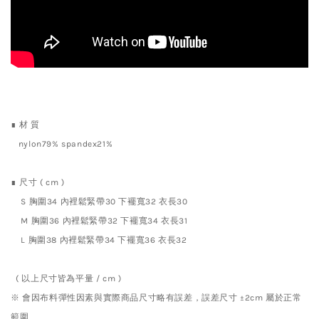
∎ 材 質
nylon79% spandex21%
∎ 尺寸 ( cm )
S 胸圍34 內裡鬆緊帶30 下襬寬32 衣長30
M
胸圍36 內裡鬆緊帶32 下襬寬34 衣長31
L
胸圍38 內裡鬆緊帶34 下襬寬36 衣長32
( 以上尺寸皆為平量 / cm )
※ 會因布料彈性因素與實際商品尺寸略有誤差，誤差尺寸 ±2cm 屬於正常
範圍