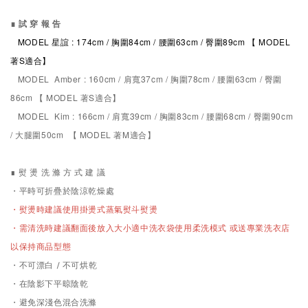
∎ 試 穿 報 告
MODEL 星誼 : 174cm / 胸圍84cm / 腰圍63cm / 臀圍89cm 【 MODEL
著S適合】
MODEL Amber : 160cm / 肩寬37cm / 胸圍78cm / 腰圍63cm / 臀圍
86cm 【 MODEL
著S適合
】
MODEL Kim : 166cm / 肩寬39cm / 胸圍83cm / 腰圍68cm / 臀圍90cm
/ 大腿圍50cm 【 MODEL
著M適合
】
∎ 熨 燙 洗 滌 方 式 建 議
・平時可折疊於陰涼乾燥處
・熨燙時建議使用掛燙式蒸氣熨斗熨燙
需清洗時
・
建議翻面後放入大小適中洗衣袋使用柔洗模式 或送專業洗衣店
以保持商品型態
・不可漂白 / 不可烘乾
・在陰影下平晾陰乾
・避免深淺色混合洗滌