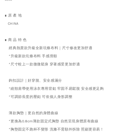
∎ 原 產 地
CHINA
∎ 商 品 特 色
經典熱賣款升級全新坑條布料｜尺寸修改更加舒適
*升級新款坑條布料 手感滑順
*尺寸較上一款微微鬆身 穿著感受更加舒適
鉤扣設計｜好穿脫、安全感滿分
*繞頸肩帶使用泳衣專用背釦 牢固不易鬆脫 安全感更足夠
*可調節長度的壓釦 可依個人身形調整
薄款胸墊｜更自然的身體曲線
*更換為0.8cm薄款固定式胸墊 自然呈現身體原有曲線
*胸墊固定不跑杯不變形 洗滌不需額外拆除 照顧更容易！