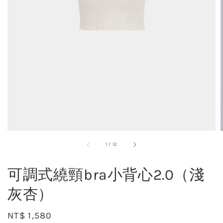
1
/
12
可調式繞頸bra小背心2.0（淺
灰杏）
Regular
NT$ 1,580