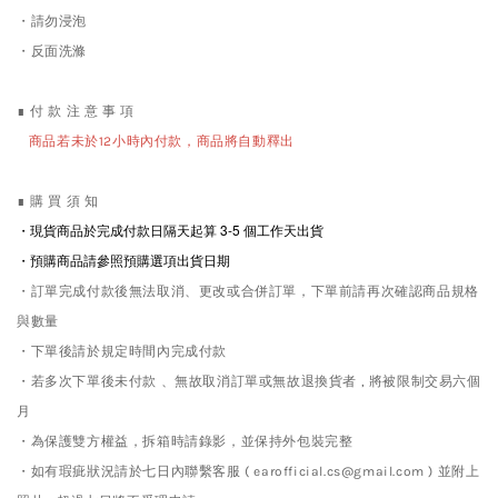
・請勿浸泡
・反面洗滌
∎ 付 款 注 意 事 項
商品若未於12小時內付款，商品將自動釋出
∎ 購 買 須 知
・現貨商品於完成付款日隔天起算 3-5
個工作天出貨
・預購商品請參照預購選項出貨日期
・訂單完成付款後無法取消、更改或合併訂單，下單前請再次確認商品規格
與數量
・下單後請於規定時間內完成付款
・若多次下單後未付款 、無故取消訂單或無故退換貨者 , 將被限制交易六個
月
・為保護雙方權益，拆箱時請錄影，並保持外包裝完整
・如有瑕疵狀況請於七日內聯繫客服 ( earofficial.cs@gmail.com ) 並附上