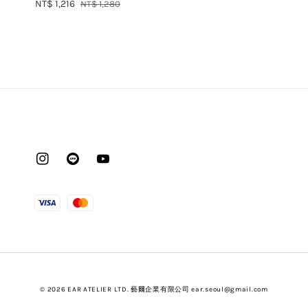
Sale
NT$ 1,216
Regular
price
NT$ 1,280
price
price
© 2026 EAR ATELIER LTD. 藝爾企業有限公司 ear.seoul@gmail.com