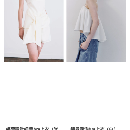
綁帶設計細閃bra上衣（米
細肩澎澎bra上衣（白）