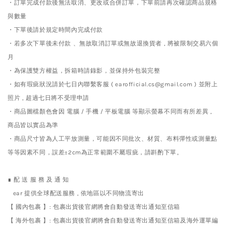
・訂單完成付款後無法取消、更改或合併訂單，下單前請再次確認商品規格
與數量
・下單後請於規定時間內完成付款
・若多次下單後未付款 、無故取消訂單或無故退換貨者 , 將被限制交易六個
月
・為保護雙方權益，拆箱時請錄影，並保持外包裝完整
・如有瑕疵狀況請於七日內聯繫客服 ( earofficial.cs@gmail.com ) 並附上
照片 , 超過七日將不受理申請
・商品圖檔顏色會因 電腦 / 手機 / 平板電腦 等顯示螢幕不同而有所差異 ,
商品皆以實品為準
・商品尺寸皆為人工平放測量，可能因不同批次、材質、布料彈性或測量點
等等因素不同，誤差±2cm為正常範圍不屬瑕疵，請斟酌下單。
∎ 配 送 服 務 及 通 知
ear 提供全球配送服務 , 依地區以不同物流寄出
【 國內包裹 】: 包裹出貨後官網將會自動發送寄出通知至信箱
【 海外包裹 】: 包裹出貨後官網將會自動發送寄出通知至信箱及海外運單編