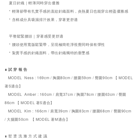
夏日針織｜輕薄同時穿出優雅
* 輕薄卻帶有扎實手感的直紋針織面料，炎熱夏日也能穿出輕盈優雅感
*
含棉成分具吸濕排汗效果，穿著更舒適
平整鬆緊腰頭
｜穿著感受更舒適
* 腰頭使用寬版鬆緊帶，呈現極簡乾淨視覺同時保有彈性
* 紮實手感的針織面料，帶出針織獨特的垂墜感
∎ 試 穿 報 告
MODEL Ness : 169cm / 胸圍80cm / 腰圍59cm / 臀圍90cm 【 MODEL
著S適合】
MODEL Amber : 160cm / 肩寬37cm / 胸圍78cm / 腰圍63cm / 臀圍
86cm 【 MODEL 著S適合】
MODEL Kim : 166cm / 肩寬39cm / 胸圍83cm / 腰圍68cm / 臀圍90cm
/ 大腿圍50cm 【 MODEL 著M適合】
∎ 熨 燙 洗 滌 方 式 建 議