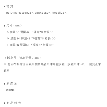
∎ 材 質
poly41% cotton25% spandex9% lyocell25%
∎ 尺寸 ( cm )
S 腰圍32 臀圍47 下襬寬73 裙長98
M
腰圍34 臀圍49 下襬寬75 裙長100
L
腰圍36 臀圍51 下襬寬77 裙長102
( 以上尺寸皆為平量 / cm )
※ 會因布料彈性因素與實際商品尺寸略有誤差，誤差尺寸 ±2cm 屬於正常
範圍
∎ 原 產 地
CHINA
∎ 商 品 特 色