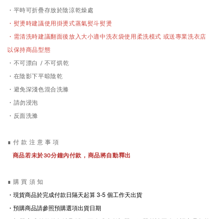
・平時可折疊存放於陰涼乾燥處
・熨燙時建議使用掛燙式蒸氣熨斗熨燙
需清洗時
・
建議翻面後放入大小適中洗衣袋使用柔洗模式 或送專業洗衣店
以保持商品型態
・不可漂白 / 不可烘乾
・在陰影下平晾陰乾
・避免深淺色混合洗滌
・請勿浸泡
・反面洗滌
∎ 付 款 注 意 事 項
商品若未於30分鐘內付款，商品將自動釋出
∎ 購 買 須 知
・現貨商品於完成付款日隔天起算 3-5
個工作天出貨
・預購商品請參照預購選項出貨日期