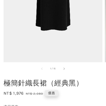
1
/
15
極簡針織長裙（經典黑）
Sale
NT$ 1,976
Regular
優惠
NT$ 2,080
price
price