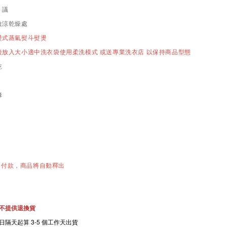
建 議
陰涼乾燥處
燙式蒸氣熨斗熨燙
後放入大小適中洗衣袋使用柔洗模式 或送專業洗衣店 以保持商品型態
乾
滌
內付款，商品將自動釋出
不提供退換貨
隔天起算 3-5
個工作天出貨