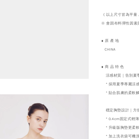
( 以上尺寸皆為平量 / 
※ 會因布料彈性因素
∎ 原 產 地
CHINA
∎ 商 品 特 色
涼感材質｜告別夏
* 採用夏季專屬
* 貼合肌膚的柔軟
穩定胸墊設計｜方
* 0.4cm固定
* 升級版胸墊更柔
* 加上洗衣袋可機