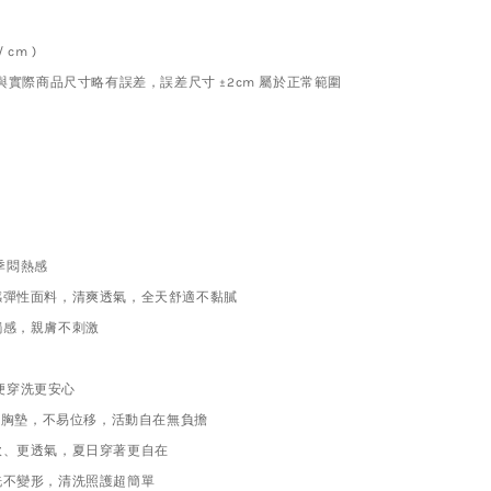
cm )
與實際商品尺寸略有誤差，誤差尺寸 ±2cm 屬於正常範圍
季悶熱感
涼感彈性面料，清爽透氣，全天舒適不黏膩
觸感，親膚不刺激
便穿洗更安心
式輕薄胸墊，不易位移，活動自在無負擔
軟、更透氣，夏日穿著更自在
洗不變形，清洗照護超簡單