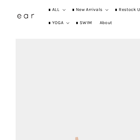
∎ ALL
∎ New Arrivals
∎ Restock U
∎ YOGA
∎ SWIM
About