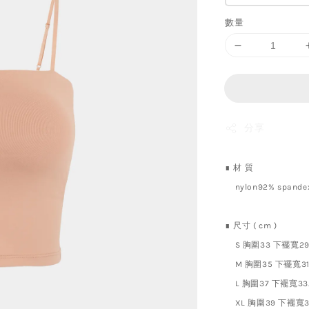
數量
分享
∎ 材 質
nylon92% spande
∎ 尺寸 ( cm )
S 胸圍33 下襬寬29.
M
胸圍35 下襬寬31.
L
胸圍37 下襬寬33.
XL
胸圍39 下襬寬35