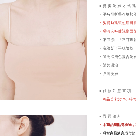
∎ 熨 燙 洗 滌 方 式 
・平時可折疊存放於
・熨燙時建議使用掛
需清洗時
・
建議翻面
・不可漂白 / 不可烘
・在陰影下平晾陰乾
・避免深淺色混合洗
・請勿浸泡
・反面洗滌
∎ 付 款 注 意 事 項
商品若未於12小時
∎ 購 買 須 知
・本商品屬貼身衣物，
・現貨商品於完成付款日