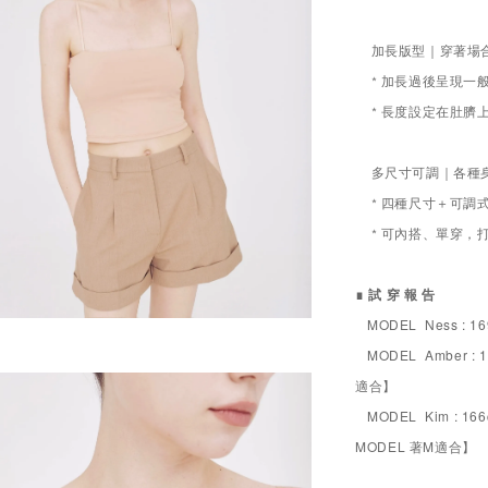
加長版型
｜穿著場
* 加長過後呈現
* 長度設定在肚臍
多尺寸可調｜各種
* 四種尺寸＋可調
* 可內搭、單穿，打
∎ 試 穿 報 告
MODEL Ness : 1
MODEL Amber : 1
適合】
MODEL Kim : 166
MODEL 著M適合】