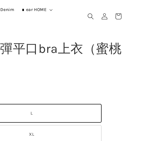
r Denim
∎ ear HOME
彈平口bra上衣（蜜桃
L
XL