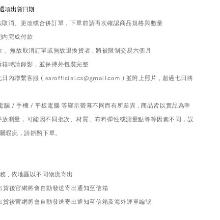
選項出貨日期
法取消、更改或合併訂單，下單前請再次確認商品規格與數量
間內完成付款
 、無故取消訂單或無故退換貨者 , 將被限制交易六個月
拆箱時請錄影，並保持外包裝完整
繫客服 ( earofficial.cs@gmail.com ) 並附上照片 , 超過七日將
腦 / 手機 / 平板電腦 等顯示螢幕不同而有所差異 , 商品皆以實品為準
平放測量，可能因不同批次、材質、布料彈性或測量點等等因素不同，誤
不屬瑕疵，請斟酌下單。
知
務 , 依地區以不同物流寄出
包裹出貨後官網將會自動發送寄出通知至信箱
包裹出貨後官網將會自動發送寄出通知至信箱及海外運單編號