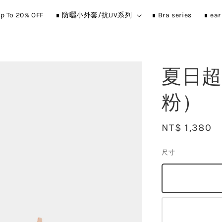
p To 20% OFF
∎ 防曬小外套/抗UV系列
∎ Bra series
∎ ea
夏日超
粉）
Regular
NT$ 1,380
price
尺寸