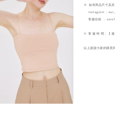
※ 如有商品尺寸及
Instagram ：ear__
客服信箱 : earoffic
※ 客 服 時 間：【 週一 
以上謝謝大家的購買與支