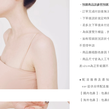
・預購商品請參照預購
・訂單完成付款後無
・下單後請於規定時
・若多次下單後未付款
・為保護雙方權益，
・如有瑕疵狀況請於七日內聯
不受理申請
・商品圖檔顏色會因 電
・商品尺寸皆為人工
差±2cm為正常範圍
∎ 配 送 服 務 及 通 
ear 提供全球配送服
【 國內包裹 】: 
【 海外包裹 】: 