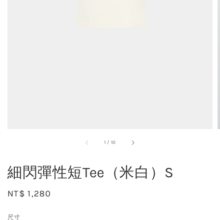
1
/
10
細閃彈性短Tee（米白）S
Regular
NT$ 1,280
price
尺寸