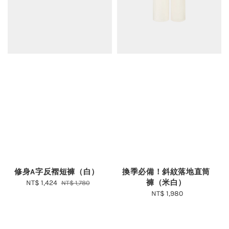
修身A字反褶短褲（白）
換季必備！斜紋落地直筒
褲（米白）
Sale
NT$ 1,424
Regular
NT$ 1,780
price
price
NT$ 1,980
Regular
price