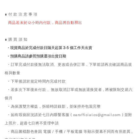
∎ 付 款 注 意 事 項
商品若未於12小時內付款，商品將自動釋出
∎ 購 買 須 知
・現貨商品於完成付款日隔天起算 3-5
個工作天出貨
・預購商品請參照預購選項出貨日期
・訂單完成付款後無法取消、更改或合併訂單，下單前請再次確認商品規
格與數量
・下單後請於規定時間內完成付款
・若多次下單後未付款 、無故取消訂單或無故退換貨者 , 將被限制交易六
個月
・為保護雙方權益，拆箱時請錄影，並保持外包裝完整
・如有瑕疵狀況請於七日內聯繫客服 ( earofficial.cs@gmail.com ) 並附
上照片 , 超過七日將不受理申請
・商品圖檔顏色會因 電腦 / 手機 / 平板電腦 等顯示螢幕不同而有所差異 ,