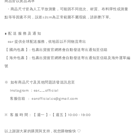
商品皆以實品為準
・商品尺寸皆為人工平放測量，可能因不同批次、材質、布料彈性或測量
點等等因素不同，誤差±2cm為正常範圍不屬瑕疵，請斟酌下單。
∎ 配 送 服 務 及 通 知
ear 提供全球配送服務 , 依地區以不同物流寄出
【 國內包裹 】: 包裹出貨後官網將會自動發送寄出通知至信箱
【 海外包裹 】: 包裹出貨後官網將會自動發送寄出通知至信箱及海外運單編
號
※ 如有商品尺寸及其他問題請發送訊息至
Instagram ：ear__official
客服信箱 : earofficial.cs@gmail.com
※ 客 服 時 間：【 週一 】-【 週五 】10:00 - 19:00
以上謝謝大家的購買與支持 , 祝您購物愉快 ♡