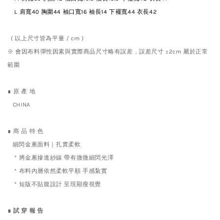
L
肩寬40 胸圍44 袖口寬16 袖長14 下襬寬44
衣長42
( 以上尺寸皆為平量 / cm )
※ 會因布料彈性因素與實際商品尺寸略有誤差，誤差尺寸 ±2cm 屬於正常
範圍
∎ 原 產 地
CHINA
∎ 商 品 特 色
細閃金蔥面料｜扎實柔軟
* 將金蔥摻進紗線 帶有微微細閃光澤
* 布料內層依然柔軟平順 手感紮實
* 短版不貼腹設計 呈現顯瘦視覺
∎ 試 穿 報 告