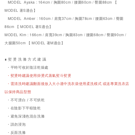
MODEL Ayaka : 164cm / 胸圍80cm / 腰圍60cm / 臀圍88cm 【
MODEL
著S適合
】
MODEL Amber : 160cm / 肩寬37cm / 胸圍78cm / 腰圍63cm / 臀圍
86cm 【 MODEL
著S適合
】
MODEL Kim : 166cm / 肩寬39cm / 胸圍83cm / 腰圍68cm / 臀圍90cm /
大腿圍50cm 【 MODEL
著M適合
】
∎ 熨 燙 洗 滌 方 式 建 議
・平時可收於陰涼乾燥處
・熨燙時建議使用掛燙式蒸氣熨斗熨燙
需清洗時
・
建議翻面後放入大小適中洗衣袋使用柔洗模式 或送專業洗衣店
以保持商品型態
・不可漂白 / 不可烘乾
・在陰影下平晾陰乾
・避免深淺色混合洗滌
・請勿浸泡
・反面洗滌