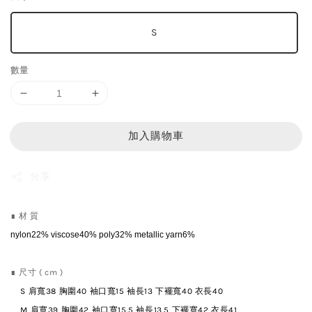
S
數量
加入購物車
分享
∎ 材 質
nylon22% viscose
40%
poly
32%
metallic yarn
6%
∎ 尺寸 ( cm )
S 肩寬38 胸圍40 袖口寬15 袖長13 下襬寬40
衣長40
M
肩寬39 胸圍42 袖口寬15.5 袖長13.5 下襬寬42
衣長41