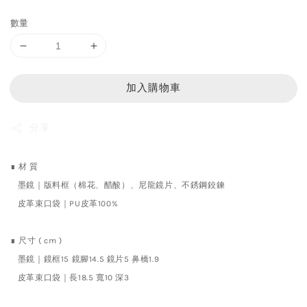
price
數量
加入購物車
分享
∎ 材 質
墨鏡｜版料框（棉花、醋酸）、尼龍鏡片、不銹鋼鉸鍊
皮革束口袋｜PU皮革100%
∎ 尺寸 ( cm )
墨鏡｜鏡框15 鏡腳14.5 鏡片5 鼻橋1.9
皮革束口袋
｜
長18.5 寬10 深3