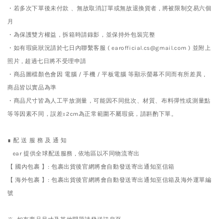
・若多次下單後未付款 、無故取消訂單或無故退換貨者 , 將被限制交易六個
月
・為保護雙方權益，拆箱時請錄影，並保持外包裝完整
・如有瑕疵狀況請於七日內聯繫客服 ( earofficial.cs@gmail.com ) 並附上
照片 , 超過七日將不受理申請
・商品圖檔顏色會因 電腦 / 手機 / 平板電腦 等顯示螢幕不同而有所差異 ,
商品皆以實品為準
・商品尺寸皆為人工平放測量，可能因不同批次、材質、布料彈性或測量點
等等因素不同，誤差±2cm為正常範圍不屬瑕疵，請斟酌下單。
∎ 配 送 服 務 及 通 知
ear 提供全球配送服務 , 依地區以不同物流寄出
【 國內包裹 】: 包裹出貨後官網將會自動發送寄出通知至信箱
【 海外包裹 】: 包裹出貨後官網將會自動發送寄出通知至信箱及海外運單編
號