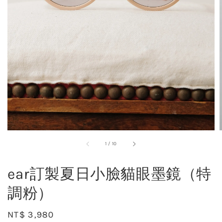
1
/
10
ear訂製夏日小臉貓眼墨鏡（特
調粉）
Regular
NT$ 3,980