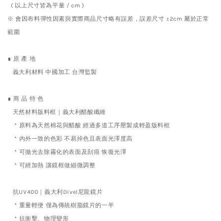
( 以上尺寸皆為平量 / cm )
※ 會因布料彈性因素與實際商品尺寸略有誤差，誤差尺寸 ±2cm 屬於正常
範圍
∎ 原 產 地
義大利材料 中國加工 台灣監製
∎ 商 品 特 色
天然材料
版料框
｜
義大利醋酸纖維
*
原料為天然棉花與醋酸
經過多道工序
壓製成輕盈版料框
*
內外一致的色彩
不易掉色且
表面光澤度高
*
可拋光去除霧化的表面及刮痕
恢復光澤
*
可經加熱 讓鏡框做細微調整
抗UV400｜義大利Divel尼龍鏡片
*
重量輕便 僅為傳統樹脂鏡片的一半
*
抗衝擊、物理變形