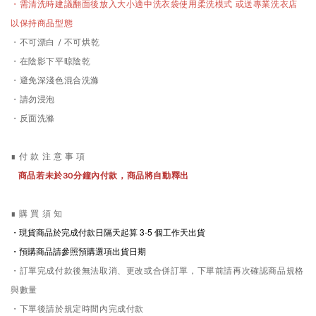
需清洗時
・
建議翻面後放入大小適中洗衣袋使用柔洗模式 或送專業洗衣店
以保持商品型態
・不可漂白 / 不可烘乾
・在陰影下平晾陰乾
・避免深淺色混合洗滌
・請勿浸泡
・反面洗滌
∎ 付 款 注 意 事 項
商品若未於30分鐘內付款，商品將自動釋出
∎ 購 買 須 知
・現貨商品於完成付款日隔天起算 3-5
個工作天出貨
・預購商品請參照預購選項出貨日期
・訂單完成付款後無法取消、更改或合併訂單，下單前請再次確認商品規格
與數量
・下單後請於規定時間內完成付款